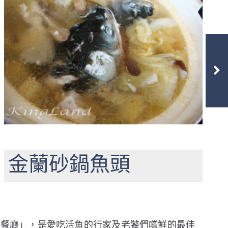
金蘭砂鍋魚頭
魚餐廳」，是愛吃活魚的行家及老饕們嚐鮮的最佳